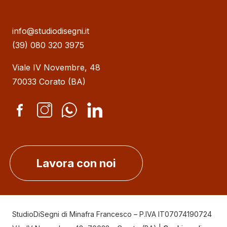
info@studiodisegni.it
(39) 080 320 3975
Viale IV Novembre, 48
70033 Corato (BA)
Lavora con noi
StudioDiSegni di Minafra Francesco – P.IVA IT07074190724