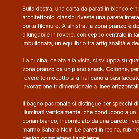
Sulla destra, una carta da parati in bianco e n
architettonici classici riveste una parete inte
porta filomuro. A sinistra, la zona pranzo è 
allungabile in rovere, con ceppo centrale in 
imbullonata, un equilibrio tra artigianalità e
La cucina, celata alla vista, si sviluppa su quat
zona pranzo da un piano snack. Colonne, pens
rovere termocotto si affiancano a basi lacca
lavorazione tridimensionale a linee orizzontali
Il bagno padronale si distingue per specchi di
illuminati verticalmente, che conducono a un 
corian bianco, incorniciato da una parete rives
marmo Sahara Noir. Le pareti in resina, rubinet
design completano l’ambiente.