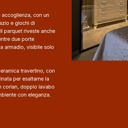
 e accoglienza, con un
zio e giochi di
 Il parquet riveste anche
mentre due porte
na armadio, visibile solo
ceramica travertino, con
minata per esaltarne la
n corian, doppio lavabo
mbiente con eleganza.