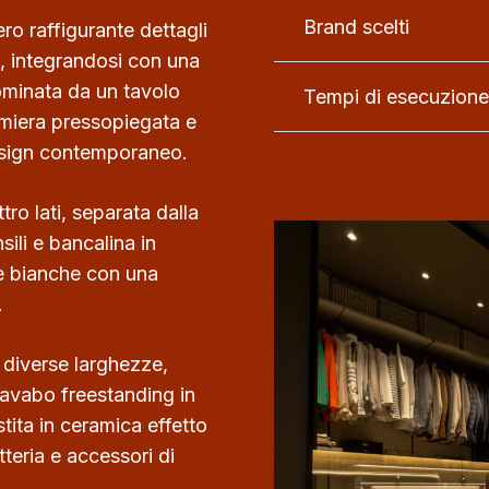
Brand scelti
ero raffigurante dettagli
ra, integrandosi con una
dominata da un tavolo
Tempi di esecuzione
lamiera pressopiegata e
 design contemporaneo.
tro lati, separata dalla
ili e bancalina in
te bianche con una
.
 diverse larghezze,
lavabo freestanding in
tita in ceramica effetto
teria e accessori di