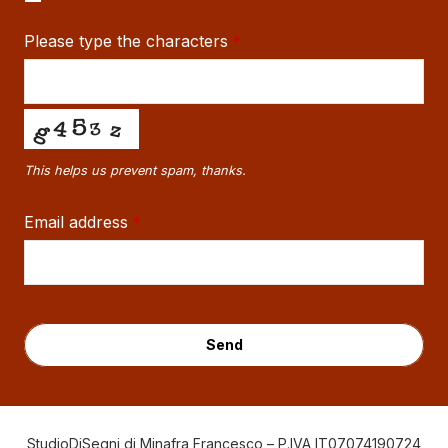
Please type the characters
*
This helps us prevent spam, thanks.
Email address
*
Send
This
field
StudioDiSegni di Minafra Francesco – P.IVA IT07074190724