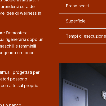
Brand scelti
prendersi cura del
re idee di wellness in
Superficie
are l’atmosfera
Tempi di esecuzione
cui rigenerarsi dopo un
aschili e femminili
giungendo un tocco
ffusi, progettati per
sitatori possono
con altri sul proprio
on un banco