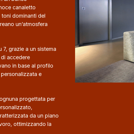
 noce canaletto
 toni dominanti del
, creano un’atmosfera
u 7, grazie a un sistema
i di accedere
ano in base al profilo
 personalizzata e
, ognuna progettata per
ersonalizzato,
caratterizzata da un piano
avoro, ottimizzando la