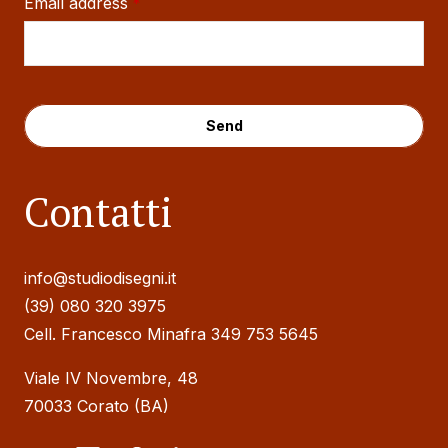
Email address
*
Send
This
Contatti
field
should
be
info@studiodisegni.it
left
(39) 080 320 3975
blank
Cell. Francesco Minafra 349 753 5645
Viale IV Novembre, 48
70033 Corato (BA)